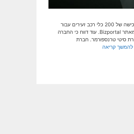
חברת קנדה ישראל, בהובלת ברק רוזן ואסף טוכמאייר, בוחנת רכישה של 200 כלי רכב זעירים עבור
פרויקט 'Blue' בקרבת חוף הצוק בעיר תל אביב, זאת לפי דיווח מאתר Bizportal. עוד דווח כי החברה
של 3 מיליון דולר עם חברת סיטי טרנספורמר. חברת
להמשך קריאה