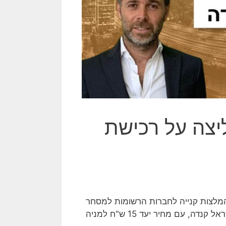
ממליצה על רכישת
המלצות קנייה לחברות הרשומות למסחר
בבורסה. כפי שדווח באתר NEWS1, אחת ההמלצות החמות: ישראל קנדה, עם מחיר יעד 15 ש"ח למניה