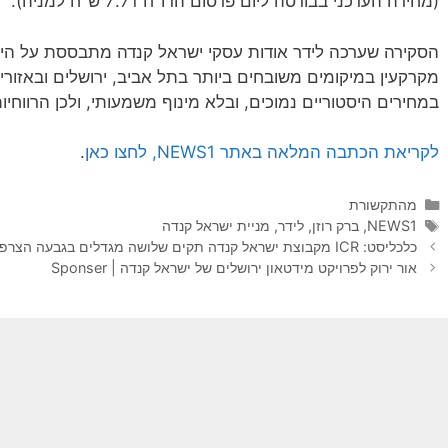
(מחירה העדכני בבורסה ליום פרסום הדו"ח 7.71 ש"ח למניה).
הסקירה שערכה לידר אודות עסקי ישראל קנדה מתבססת על היתר
מקרקעין במיקומים משובחים ביותר בתל אביב, ירושלים ובאזור
במחירים היסטוריים נמוכים, ובלא מינוף משמעותי, ולכן הרווח
לקריאת הכתבה המלאה באתר NEWS1, לחצו כאן
.
קטגוריות
מהתקשורת
תגיות
NEWS1
,
ברק רוזן
,
לידר
,
מניית ישראל קנדה
כלכליסט: ICR מקבוצת ישראל קנדה תקים שלושה מגדלים בגבעה הצרפתית
אור ירוק לפרויקט מידטאון ירושלים של ישראל קנדה | Sponser