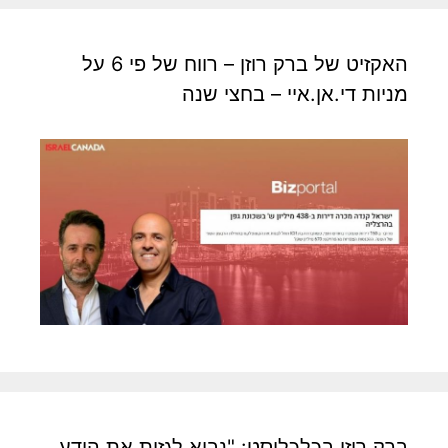
האקזיט של ברק רוזן – רווח של פי 6 על
מניות די.אן.איי – בחצי שנה
ברק רוזן בכלכליסט: "נביא לגזית את הידע